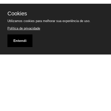
Cookies
Utilizamos cookies para melhorar sua experiência de uso.
Política de privacidade
Entendi
Endereço
Rua Professor Pedro Viriato Parigot de Souza, 3901 -
sala 129 - Ecoville - Curitiba - PR
Visualizar Mapa